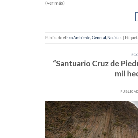
(ver más)
Publicado el
Eco Ambiente
,
General
,
Noticias
|
Etique
EC
“Santuario Cruz de Pied
mil he
PUBLICA