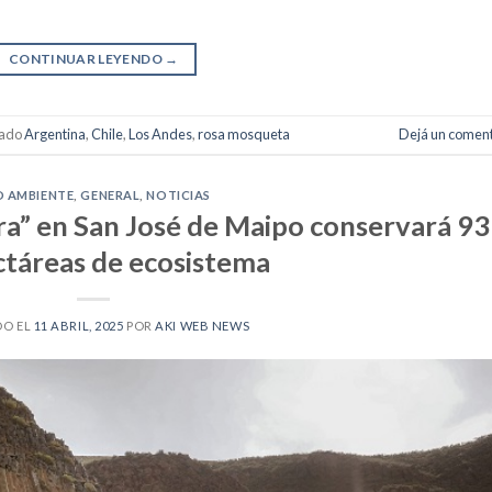
CONTINUAR LEYENDO
→
tado
Argentina
,
Chile
,
Los Andes
,
rosa mosqueta
Dejá un coment
O AMBIENTE
,
GENERAL
,
NOTICIAS
ra” en San José de Maipo conservará 93
ctáreas de ecosistema
DO EL
11 ABRIL, 2025
POR
AKI WEB NEWS