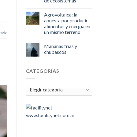
de ecosistemas
Agrovoltaica: la
apuesta por producir
alimentos y energía en
un mismo terreno
ario
Mañanas frías y
chubascos
CATEGORÍAS
Categorías
www.facilitynet.com.ar