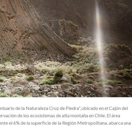
ntuario de la Naturaleza Cruz de Piedra”, ubicado en el Cajón del
ervación de los ecosistemas de alta montaña en Chile. El área
te el 6% de la superficie de la Región Metropolitana, abarca una