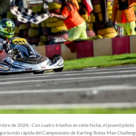
e de 2024.- Con cuatro triunfos en siete fecha, el juvenil piloto
tegoría más rápida del Campeonato de Karting Rotax Max Challeng