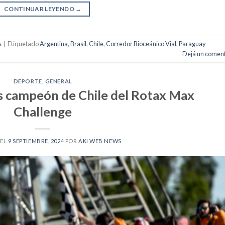
CONTINUAR LEYENDO
→
s
|
Etiquetado
Argentina
,
Brasil
,
Chile
,
Corredor Bioceánico Vial
,
Paraguay
Dejá un coment
DEPORTE
,
GENERAL
s campeón de Chile del Rotax Max
Challenge
 EL
9 SEPTIEMBRE, 2024
POR
AKI WEB NEWS