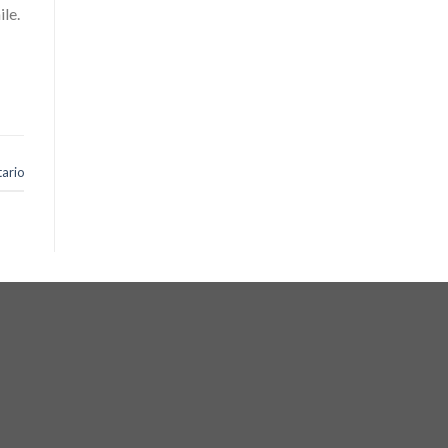
le.
ario