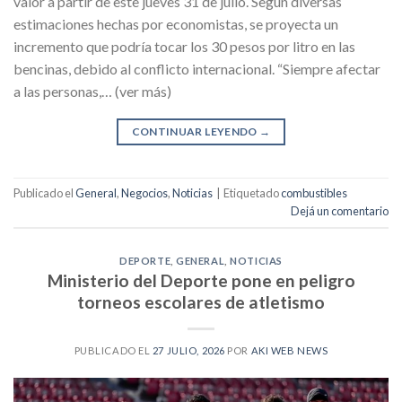
valor a partir de este jueves 31 de julio. Según diversas
estimaciones hechas por economistas, se proyecta un
incremento que podría tocar los 30 pesos por litro en las
bencinas, debido al conflicto internacional. “Siempre afectar
a las personas,… (ver más)
CONTINUAR LEYENDO
→
Publicado el
General
,
Negocios
,
Noticias
|
Etiquetado
combustibles
Dejá un comentario
DEPORTE
,
GENERAL
,
NOTICIAS
Ministerio del Deporte pone en peligro
torneos escolares de atletismo
PUBLICADO EL
27 JULIO, 2026
POR
AKI WEB NEWS