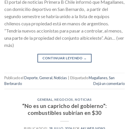
El portal de noticias Primera B Chile informó que Magallanes,
con domicilio deportivo en San Bernardo, a partir del
segundo semestre se habría unido a la lista de equipos
chilenos cuya propiedad está en manos de argentinos.
“Tendría nuevos accionistas para pasar a controlar, al menos,
una parte de la propiedad del conjunto albiceleste”. Aún… (ver
más)
CONTINUAR LEYENDO
→
Publicado el
Deporte
,
General
,
Noticias
|
Etiquetado
Magallanes
,
San
Berbnardo
Dejá un comentario
GENERAL
,
NEGOCIOS
,
NOTICIAS
“No es un capricho del gobierno”:
combustibles subirían en $30
PUBLICADO EL
28 JULIO, 2026
POR
AKI WEB NEWS