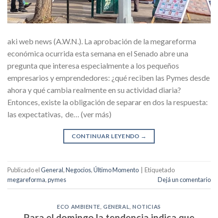
aki web news (A.W.N.). La aprobación de la megareforma
económica ocurrida esta semana en el Senado abre una
pregunta que interesa especialmente a los pequeños
empresarios y emprendedores: ¿qué reciben las Pymes desde
ahora y qué cambia realmente en su actividad diaria?
Entonces, existe la obligación de separar en dos la respuesta:
las expectativas, de… (ver más)
CONTINUAR LEYENDO
→
Publicado el
General
,
Negocios
,
Último Momento
|
Etiquetado
megareforma
,
pymes
Dejá un comentario
ECO AMBIENTE
,
GENERAL
,
NOTICIAS
Para el domingo la tendencia indica que