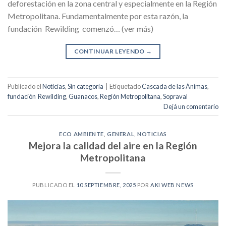
deforestación en la zona central y especialmente en la Región
Metropolitana. Fundamentalmente por esta razón, la
fundación Rewilding comenzó… (ver más)
CONTINUAR LEYENDO
→
Publicado el
Noticias
,
Sin categoría
|
Etiquetado
Cascada de las Ánimas
,
fundación Rewilding
,
Guanacos
,
Región Metropolitana
,
Sopraval
Dejá un comentario
ECO AMBIENTE
,
GENERAL
,
NOTICIAS
Mejora la calidad del aire en la Región
Metropolitana
PUBLICADO EL
10 SEPTIEMBRE, 2025
POR
AKI WEB NEWS