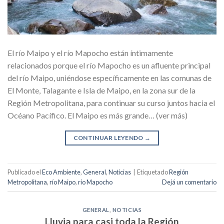
El río Maipo y el río Mapocho están íntimamente
relacionados porque el río Mapocho es un afluente principal
del río Maipo, uniéndose específicamente en las comunas de
El Monte, Talagante e Isla de Maipo, en la zona sur de la
Región Metropolitana, para continuar su curso juntos hacia el
Océano Pacífico. El Maipo es más grande… (ver más)
CONTINUAR LEYENDO
→
Publicado el
Eco Ambiente
,
General
,
Noticias
|
Etiquetado
Región
Metropolitana
,
río Maipo
,
río Mapocho
Dejá un comentario
GENERAL
,
NOTICIAS
Lluvia para casi toda la Región