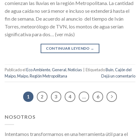
comienzan las lluvias en la región Metropolitana. La cantidad
de agua caída no será menor e incluso se extenderá hasta el
fin de semana. De acuerdo al anuncio del tiempo de Iván
Torres, meteorólogo de TVN, los montos de agua serían
significativa para dos… (ver más)
CONTINUAR LEYENDO
→
Publicado el
Eco Ambiente
,
General
,
Noticias
|
Etiquetado
Buin
,
Cajón del
Maipo
,
Maipo
,
Región Metropolitana
Dejá un comentario
1
2
3
4
…
6
NOSOTROS
Intentamos transformarnos en una herramienta útil para el