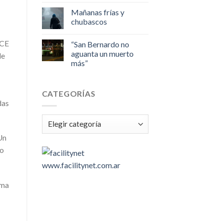
Mañanas frías y
chubascos
SCE
“San Bernardo no
aguanta un muerto
de
más”
CATEGORÍAS
das
Categorías
Un
do
www.facilitynet.com.ar
ima