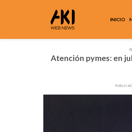
Saltar
al
contenido
INICIO
G
Atención pymes: en jul
PUBLICA