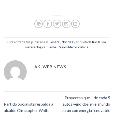
Esta entrada fue publicada el
General
,
Noticias
y etiquetada
frío
,
lluvia
,
metereológica
,
nievbe
,
Región Metropolitana
.
AKI WEB NEWS
Proyectan que 1 de cada 5
Partido Socialista respalda a
autos vendidos en el mundo
alcalde Christopher White
serán con energía renovable