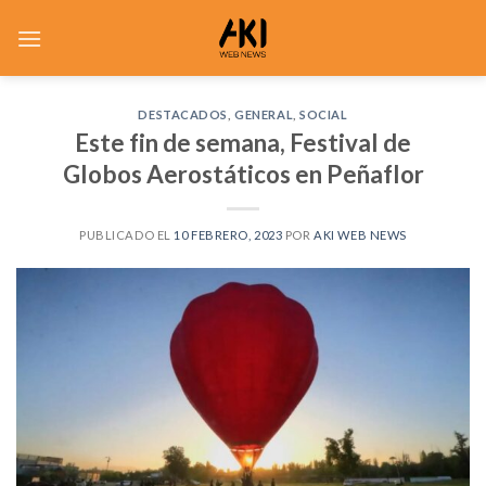
Saltar
al
contenido
DESTACADOS
,
GENERAL
,
SOCIAL
Este fin de semana, Festival de
Globos Aerostáticos en Peñaflor
PUBLICADO EL
10 FEBRERO, 2023
POR
AKI WEB NEWS