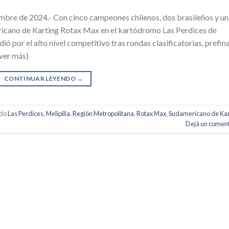
bre de 2024.- Con cinco campeones chilenos, dos brasileños y u
icano de Karting Rotax Max en el kartódromo Las Perdices de
ió por el alto nivel competitivo tras rondas clasificatorias, prefin
(ver más)
CONTINUAR LEYENDO
→
ado
Las Perdices
,
Melipilla
,
Región Metropolitana
,
Rotax Max
,
Sudamericano de Kar
Dejá un coment