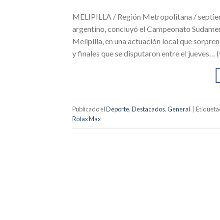
MELIPILLA / Región Metropolitana / septiem
argentino, concluyó el Campeonato Sudamer
Melipilla, en una actuación local que sorprend
y finales que se disputaron entre el jueves… 
Publicado el
Deporte
,
Destacados
,
General
|
Etiquet
Rotax Max