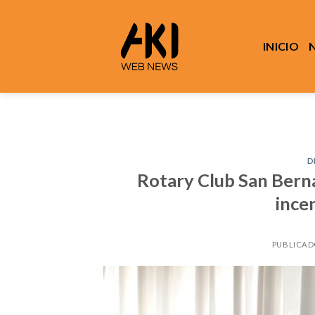
Saltar
al
contenido
INICIO
D
Rotary Club San Bern
ince
PUBLICAD