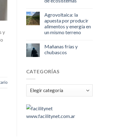
de ecosistemas
Agrovoltaica: la
apuesta por producir
alimentos y energía en
s y
un mismo terreno
do
Mañanas frías y
chubascos
CATEGORÍAS
ario
Categorías
www.facilitynet.com.ar