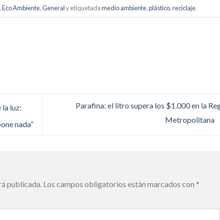
,
Eco Ambiente
,
General
y etiquetada
medio ambiente
,
plástico
,
reciclaje
.
Parafina: el litro supera los $1.000 en la Re
la luz:
Metropolitana
pone nada”
rá publicada.
Los campos obligatorios están marcados con
*