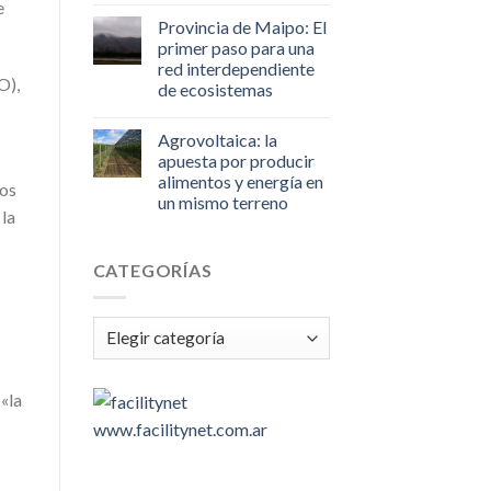
e
Provincia de Maipo: El
primer paso para una
red interdependiente
O),
de ecosistemas
Agrovoltaica: la
apuesta por producir
alimentos y energía en
los
un mismo terreno
 la
CATEGORÍAS
Categorías
 «la
www.facilitynet.com.ar