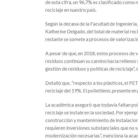
de esta cifra, un 96,7% es clasificado como n
reciclaje en nuestro país.
Según la decana de la Facultad de Ingenierí
Katherine Delgado, del total de material rec
restante se somete a procesos de valorizaci
A pesar de que, en 2018, estos procesos de 
residuos continúan su camino hacia rellenos 
gestión de residuos y políticas de reciclaje”
Detalló que, “respecto a los plásticos, el PE
reciclaje del 19%. El polietileno, presente 
La académica aseguró que todavía faltan polít
reciclaje se instale en la sociedad. Por ejemp
construcción y mantenimiento de instalacio
requieren inversiones substanciales que no s
modernización necesarias”, menciona la aca