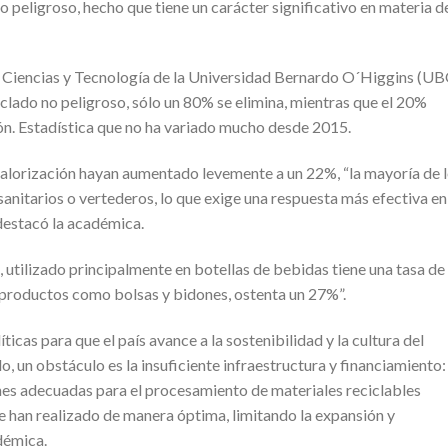
o peligroso, hecho que tiene un carácter significativo en materia d
a, Ciencias y Tecnología de la Universidad Bernardo O´Higgins (UB
iclado no peligroso, sólo un 80% se elimina, mientras que el 20%
ón. Estadística que no ha variado mucho desde 2015.
valorización hayan aumentado levemente a un 22%, “la mayoría de 
sanitarios o vertederos, lo que exige una respuesta más efectiva en
, destacó la académica.
T, utilizado principalmente en botellas de bebidas tiene una tasa de
en productos como bolsas y bidones, ostenta un 27%”.
icas para que el país avance a la sostenibilidad y la cultura del
lo, un obstáculo es la insuficiente infraestructura y financiamiento:
nes adecuadas para el procesamiento de materiales reciclables
e han realizado de manera óptima, limitando la expansión y
démica.