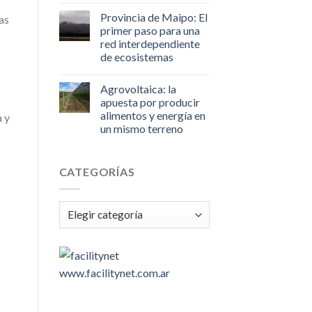
Provincia de Maipo: El
as
primer paso para una
red interdependiente
de ecosistemas
Agrovoltaica: la
apuesta por producir
alimentos y energía en
a y
un mismo terreno
CATEGORÍAS
Categorías
www.facilitynet.com.ar