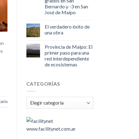
grados en San
Bernardo y -3 en San
José de Maipo
El verdadero éxito de
una obra
en
Provincia de Maipo: El
es
primer paso para una
red interdependiente
de ecosistemas
CATEGORÍAS
Categorías
ario
www.facilitynet.com.ar