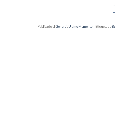
Publicado el
General
,
Último Momento
|
Etiquetado
B