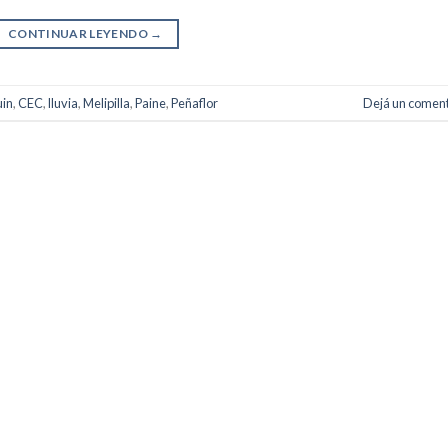
CONTINUAR LEYENDO
→
uin
,
CEC
,
lluvia
,
Melipilla
,
Paine
,
Peñaflor
Dejá un coment