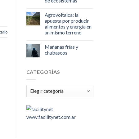
de ecosistemas
Agrovoltaica: la
apuesta por producir
alimentos y energía en
ario
un mismo terreno
Mañanas frías y
chubascos
CATEGORÍAS
Categorías
www.facilitynet.com.ar