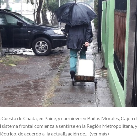
la Cuesta de Chada, en Paine, y cae nieve en Baños Morales, Cajón d
sistema frontal comienza a sentirse en la Región Metropolitana, 
léctrico, de acuerdo a la actualización de… (ver más)