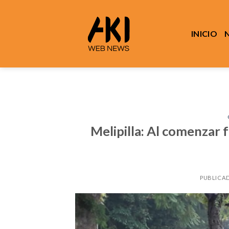
Saltar
al
contenido
INICIO
Melipilla: Al comenzar 
PUBLICA