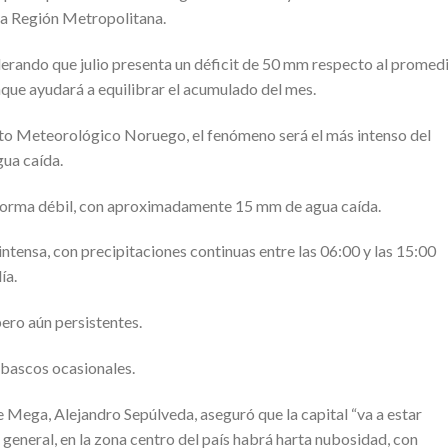
 la Región Metropolitana.
derando que julio presenta un déficit de 50 mm respecto al promed
unque ayudará a equilibrar el acumulado del mes.
uto Meteorológico Noruego, el fenómeno será el más intenso del
ua caída.
e forma débil, con aproximadamente 15 mm de agua caída.
intensa, con precipitaciones continuas entre las 06:00 y las 15:00
ía.
pero aún persistentes.
hubascos ocasionales.
e Mega, Alejandro Sepúlveda, aseguró que la capital “va a estar
general, en la zona centro del país habrá harta nubosidad, con