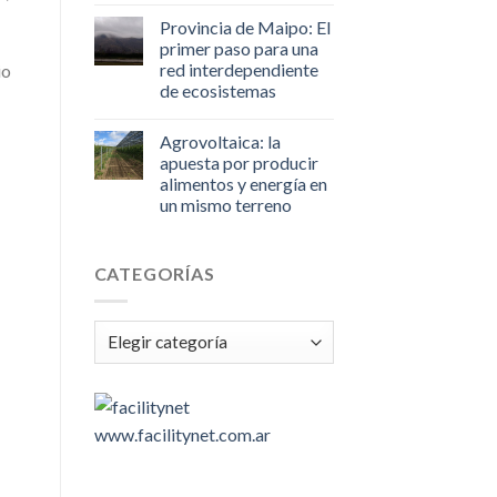
Provincia de Maipo: El
primer paso para una
red interdependiente
io
de ecosistemas
Agrovoltaica: la
apuesta por producir
alimentos y energía en
un mismo terreno
CATEGORÍAS
Categorías
www.facilitynet.com.ar