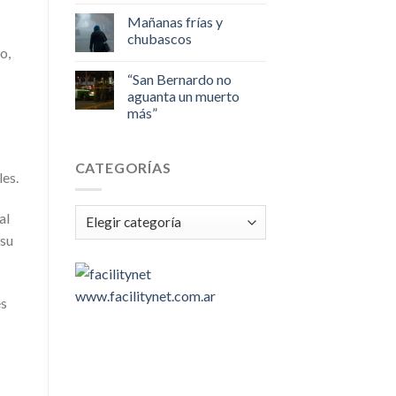
Mañanas frías y
chubascos
o,
“San Bernardo no
aguanta un muerto
más”
CATEGORÍAS
les.
Categorías
al
 su
www.facilitynet.com.ar
es