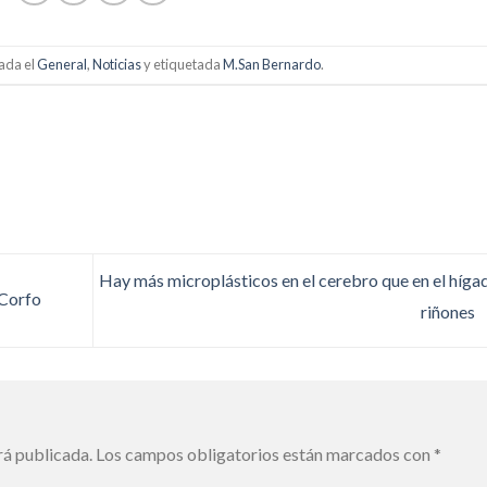
cada el
General
,
Noticias
y etiquetada
M.San Bernardo
.
Hay más microplásticos en el cerebro que en el híga
 Corfo
riñones
rá publicada.
Los campos obligatorios están marcados con
*