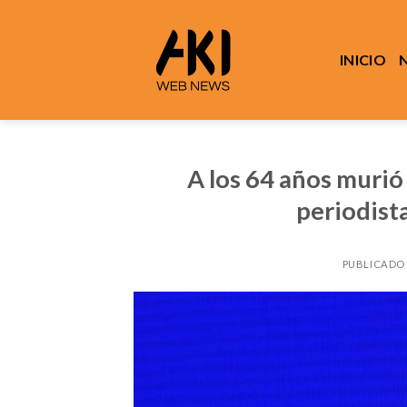
Saltar
al
contenido
INICIO
A los 64 años murió
periodist
PUBLICADO