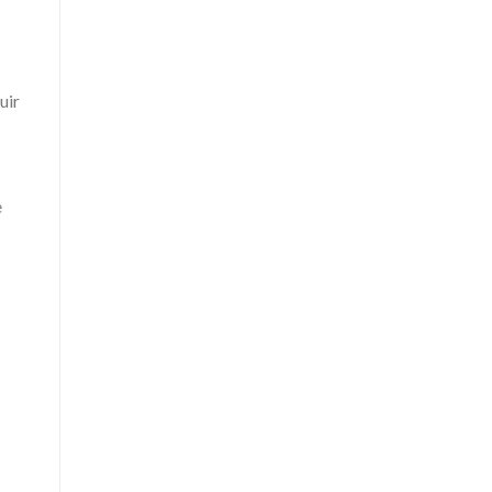
uir
e