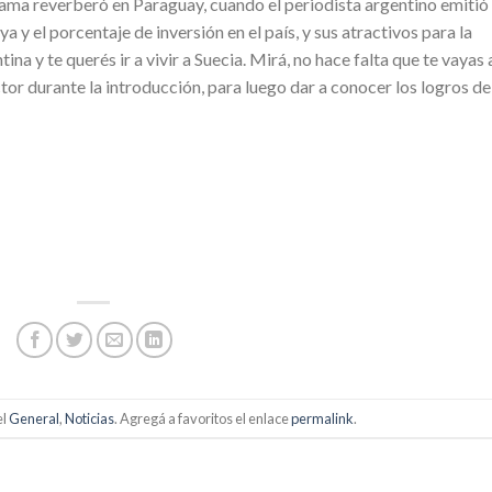
rama reverberó en Paraguay, cuando el periodista argentino emitió
y el porcentaje de inversión en el país, y sus atractivos para la
ina y te querés ir a vivir a Suecia. Mirá, no hace falta que te vayas 
uctor durante la introducción, para luego dar a conocer los logros de
el
General
,
Noticias
. Agregá a favoritos el enlace
permalink
.