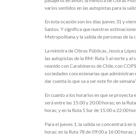
pasajeros en avión, la ministra de Obras Púb
varios sentidos en las autopistas para la sal
En esta ocasión son los días jueves 31 y viern
Santos. Y significa que nuestras estimaciones
Metropolitana y la salida de personas de la ca
La ministra de Obras Públicas, Jessica Lópe
las autopistas de la RM: Ruta 5 al norte y al
reunido con Carabineros de Chile, con COPS
sociedades concesionarias que administran es
dar cuenta lo que va a ser este fin de semana”
En cuanto a los horarios en que se proyecta e
será entre las 15:00 y 20:00 horas; en la Rut
horas; y en la Ruta 5 Sur de 15:00 a 22:00 hor
Para el jueves 1, la salida se concentrará en
horas; en la Ruta 78 de 09:00 a 16:00 horas; 