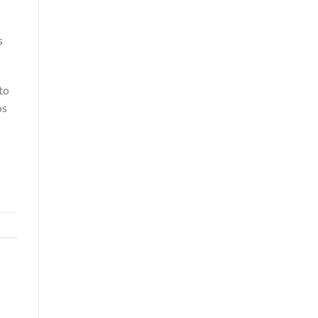
s
to
os