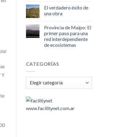
 en
El verdadero éxito de
una obra
Provincia de Maipo: El
primer paso para una
red interdependiente
de ecosistemas
 por
s
CATEGORÍAS
las
r y
Categorías
rte
www.facilitynet.com.ar
:00