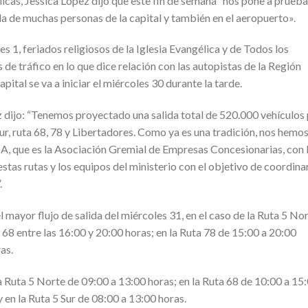
licas, Jessica López dijo que este fin de semana “nos pone a prueba
ida de muchas personas de la capital y también en el aeropuerto».
es 1, feriados religiosos de la Iglesia Evangélica y de Todos los
 de tráfico en lo que dice relación con las autopistas de la Región
pital se va a iniciar el miércoles 30 durante la tarde.
z dijo: “Tenemos proyectado una salida total de 520.000 vehículos
 sur, ruta 68, 78 y Libertadores. Como ya es una tradición, nos hemo
A, que es la Asociación Gremial de Empresas Concesionarias, con 
tas rutas y los equipos del ministerio con el objetivo de coordina
.
l mayor flujo de salida del miércoles 31, en el caso de la Ruta 5 No
a 68 entre las 16:00 y 20:00 horas; en la Ruta 78 de 15:00 a 20:00
as.
 la Ruta 5 Norte de 09:00 a 13:00 horas; en la Ruta 68 de 10:00 a 15
y en la Ruta 5 Sur de 08:00 a 13:00 horas.