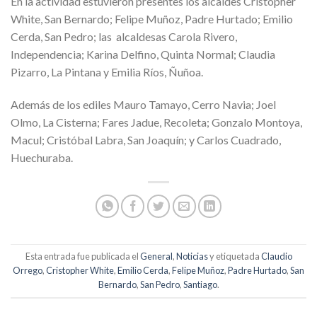
En la actividad estuvieron presentes los alcaldes Cristopher
White, San Bernardo; Felipe Muñoz, Padre Hurtado; Emilio
Cerda, San Pedro; las alcaldesas Carola Rivero,
Independencia; Karina Delfino, Quinta Normal; Claudia
Pizarro, La Pintana y Emilia Ríos, Ñuñoa.
Además de los ediles Mauro Tamayo, Cerro Navia; Joel
Olmo, La Cisterna; Fares Jadue, Recoleta; Gonzalo Montoya,
Macul; Cristóbal Labra, San Joaquín; y Carlos Cuadrado,
Huechuraba.
Esta entrada fue publicada el
General
,
Noticias
y etiquetada
Claudio
Orrego
,
Cristopher White
,
Emilio Cerda
,
Felipe Muñoz
,
Padre Hurtado
,
San
Bernardo
,
San Pedro
,
Santiago
.