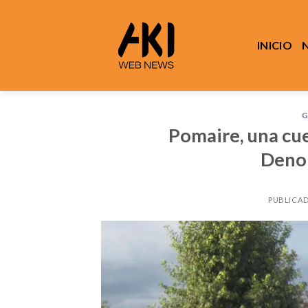
Saltar
al
contenido
INICIO
G
Pomaire, una cue
Deno
PUBLICA