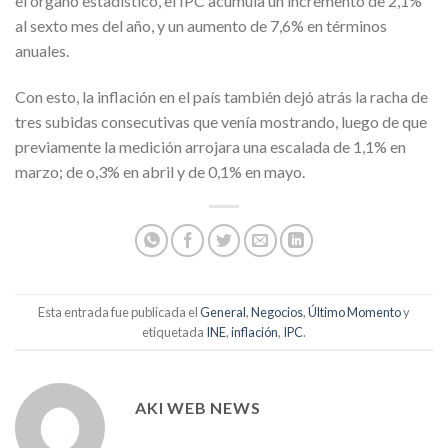
el órgano estadístico, el IPC acumula un incremento de 2,1%
al sexto mes del año, y un aumento de 7,6% en términos
anuales.
Con esto, la inflación en el país también dejó atrás la racha de
tres subidas consecutivas que venía mostrando, luego de que
previamente la medición arrojara una escalada de 1,1% en
marzo; de o,3% en abril y de 0,1% en mayo.
Esta entrada fue publicada el
General
,
Negocios
,
Último Momento
y
etiquetada
INE
,
inflación
,
IPC
.
AKI WEB NEWS