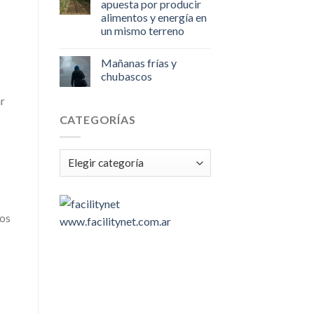
apuesta por producir
alimentos y energía en
un mismo terreno
Mañanas frías y
chubascos
ar
CATEGORÍAS
Categorías
mos
www.facilitynet.com.ar