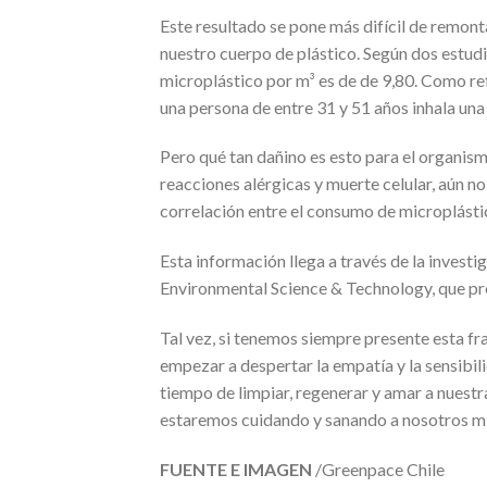
Este resultado se pone más difícil de remon
nuestro cuerpo de plástico. Según dos estudi
microplástico por m³ es de de 9,80. Como re
una persona de entre 31 y 51 años inhala una 
Pero qué tan dañino es esto para el organis
reacciones alérgicas y muerte celular, aún n
correlación entre el consumo de microplásti
Esta información llega a través de la inves
Environmental Science & Technology, que pre
Tal vez, si tenemos siempre presente esta fr
empezar a despertar la empatía y la sensibil
tiempo de limpiar, regenerar y amar a nuestra
estaremos cuidando y sanando a nosotros 
FUENTE E IMAGEN
/Greenpace Chile