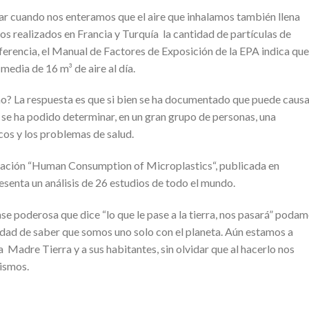
tar cuando nos enteramos que el aire que inhalamos también llena
os realizados en Francia y Turquía la cantidad de partículas de
ferencia, el Manual de Factores de Exposición de la EPA indica que
media de 16 m³ de aire al día.
mo? La respuesta es que si bien se ha documentado que puede caus
o se ha podido determinar, en un gran grupo de personas, una
cos y los problemas de salud.
tigación “Human Consumption of Microplastics“, publicada en
senta un análisis de 26 estudios de todo el mundo.
ase poderosa que dice “lo que le pase a la tierra, nos pasará” poda
idad de saber que
somos uno solo con el planeta. Aún estamos a
 Madre Tierra y a sus habitantes, sin olvidar que al hacerlo
nos
mismos.