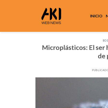
Saltar
al
contenido
INICIO
EC
Microplásticos: El ser
de 
PUBLICADO