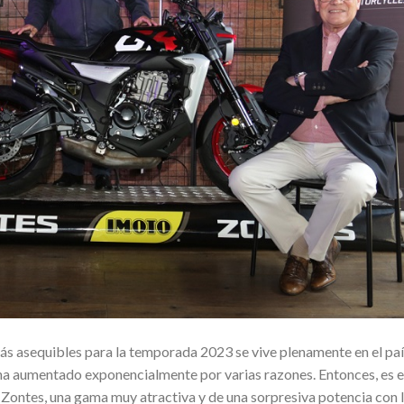
ás asequibles para la temporada 2023 se vive plenamente en el paí
ha aumentado exponencialmente por varias razones. Entonces, es 
 Zontes, una gama muy atractiva y de una sorpresiva potencia con 