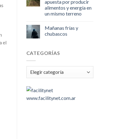
apuesta por producir
as
alimentos y energía en
un mismo terreno
Mañanas frías y
chubascos
n
a el
CATEGORÍAS
Categorías
www.facilitynet.com.ar