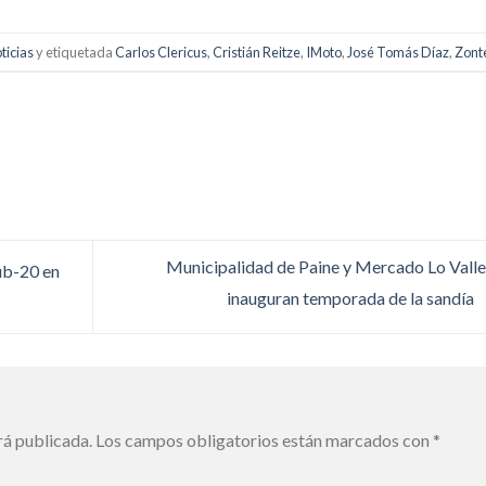
ticias
y etiquetada
Carlos Clericus
,
Cristián Reitze
,
IMoto
,
José Tomás Díaz
,
Zont
Municipalidad de Paine y Mercado Lo Vall
ub-20 en
inauguran temporada de la sandía
rá publicada.
Los campos obligatorios están marcados con
*