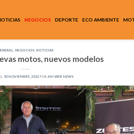
NOTICIAS
NEGOCIOS
DEPORTE
ECO AMBIENTE
MOT
ENERAL
,
NEGOCIOS
,
NOTICIAS
evas motos, nuevos modelos
EL
30 NOVIEMBRE, 2022
POR
AKI WEB NEWS