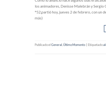
Como lo anunció hace algunos días el alcald
los animadores, Denisse Malebrán y Sergio Ca
°52,partió hoy, jueves 2 de febrero, con un d
más)
Publicado el
General
,
Último Momento
|
Etiquetado
al