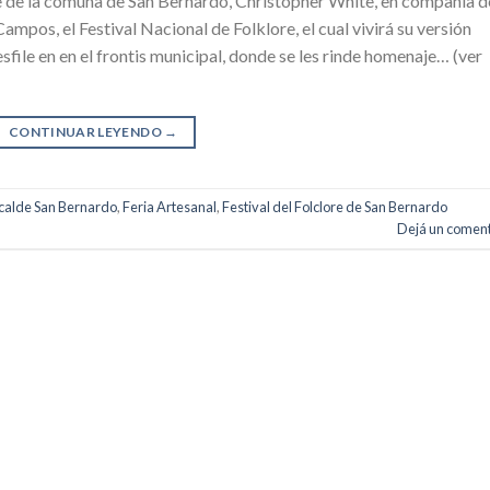
e de la comuna de San Bernardo, Christopher White, en compañía d
mpos, el Festival Nacional de Folklore, el cual vivirá su versión
esfile en en el frontis municipal, donde se les rinde homenaje… (ver
CONTINUAR LEYENDO
→
calde San Bernardo
,
Feria Artesanal
,
Festival del Folclore de San Bernardo
Dejá un coment