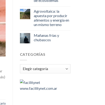
de ecosistemas
Agrovoltaica: la
apuesta por producir
alimentos y energía en
un mismo terreno
Mañanas frías y
chubascos
CATEGORÍAS
Categorías
or
más)
www.facilitynet.com.ar
ario