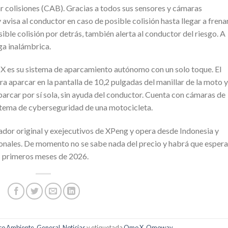
ar colisiones (CAB). Gracias a todos sus sensores y cámaras
 avisa al conductor en caso de posible colisión hasta llegar a frenar
ible colisión por detrás, también alerta al conductor del riesgo. A
ga inalámbrica.
 X es su sistema de aparcamiento autónomo con un solo toque. El
ra aparcar en la pantalla de 10,2 pulgadas del manillar de la moto y
arcar por sí sola, sin ayuda del conductor. Cuenta con cámaras de
sistema de cyberseguridad de una motocicleta.
dor original y exejecutivos de XPeng y opera desde Indonesia y
onales. De momento no se sabe nada del precio y habrá que espera
os primeros meses de 2026.
co Ambiente
,
General
,
Noticias
y etiquetada
Omo X
,
Omoway
.