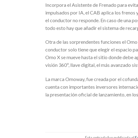
Incorpora el Asistente de Frenado para evit
impulsados por IA, el CAB aplica los frenos y
el conductor no responde. En caso de una pos
todo esto hay que añadir el sistema de recar
Otra de las sorprendentes funciones el Omo
conductor solo tiene que elegir el espacio pa
Omo X se mueve hasta el sitio donde debe ap
visión 360º, llave digital, el más avanzado 
La marca Omoway, fue creada por el cofunda
cuenta con importantes inversores internaci
la presentación oficial de lanzamiento, en l
Esta entrada fue publicada el
E