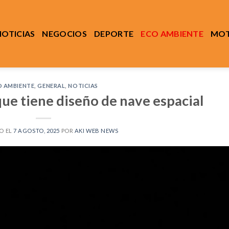
NOTICIAS
NEGOCIOS
DEPORTE
ECO AMBIENTE
MOT
O AMBIENTE
,
GENERAL
,
NOTICIAS
que tiene diseño de nave espacial
O EL
7 AGOSTO, 2025
POR
AKI WEB NEWS