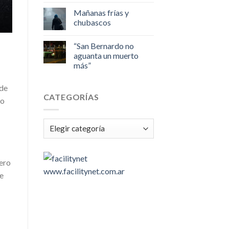
Mañanas frías y
chubascos
“San Bernardo no
aguanta un muerto
más”
-
 de
CATEGORÍAS
lo
Categorías
ero
www.facilitynet.com.ar
de