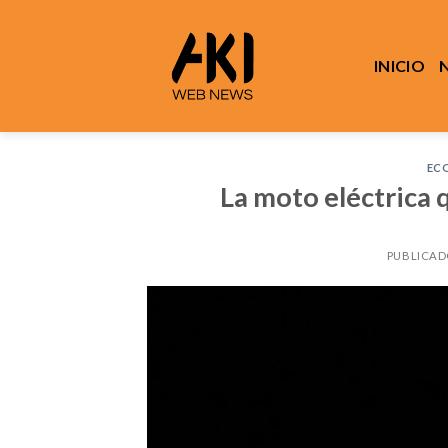
Saltar
al
contenido
INICIO
EC
La moto eléctrica 
PUBLICAD