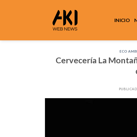
Saltar
al
contenido
INICIO
ECO AMB
Cervecería La Montañ
PUBLICAD