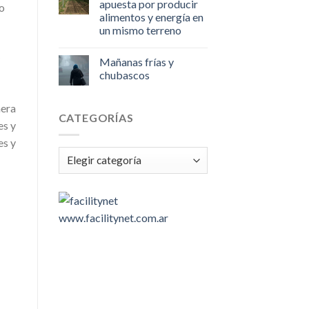
apuesta por producir
lo
alimentos y energía en
un mismo terreno
Mañanas frías y
chubascos
nera
CATEGORÍAS
es y
es y
Categorías
www.facilitynet.com.ar