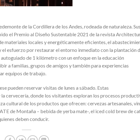
edemonte de la Cordillera de los Andes, rodeada de naturaleza. Su
ibido el Premio al Diseño Sustentable 2021 de la revista Architectu
de materiales locales y energéticamente eficientes, el abastecimie
y el esfuerzo por restaurar el entorno inmediato con la plantación 
 autoguiado de 1 kilómetro con un enfoque en la educación
ibir a familias, grupos de amigos y también para experiencias
zar equipos de trabajo.
se pueden reservar visitas de lunes a sábado. Estas
 y la cervecería, donde los visitantes exploran los procesos product
eza cultural de los productos que ofrecen: cervezas artesanales, vi
MATE de Montaña – bebida de yerba mate-, el iced cold brew de ca
quienes deben conducir.