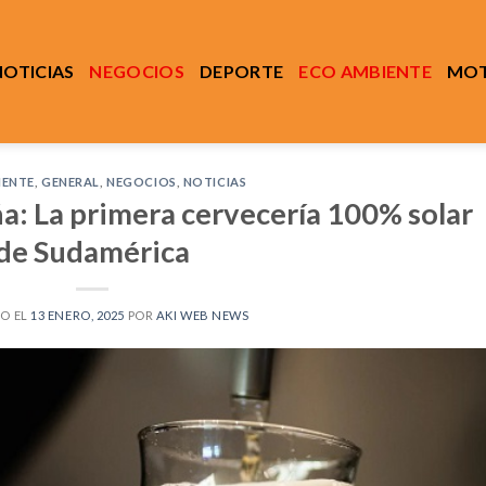
NOTICIAS
NEGOCIOS
DEPORTE
ECO AMBIENTE
MOT
IENTE
,
GENERAL
,
NEGOCIOS
,
NOTICIAS
a: La primera cervecería 100% solar
de Sudamérica
O EL
13 ENERO, 2025
POR
AKI WEB NEWS