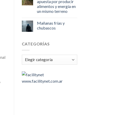
apuesta por producir
alimentos y energía en
un mismo terreno
Mañanas frías y
chubascos
CATEGORÍAS
onal
Categorías
www.facilitynet.com.ar
o