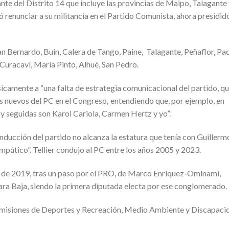
te del Distrito 14 que incluye las provincias de Maipo, Talagante
ó renunciar a su militancia en el Partido Comunista, ahora presidid
n Bernardo, Buin, Calera de Tango, Paine, Talagante, Peñaflor, Pa
 Curacaví, María Pinto, Alhué, San Pedro.
icamente a “una falta de estrategia comunicacional del partido, q
gos nuevos del PC en el Congreso
,
entendiendo que, por ejemplo, en
 y seguidas son Karol Cariola, Carmen Hertz y yo”.
nducción del partido no alcanza la estatura que tenía con Guillerm
 empático”. Tellier condujo al PC entre los años 2005 y 2023.
 de 2019,
tras un paso por el PRO, de Marco Enríquez-Ominami,
ra Baja, siendo la primera diputada electa por ese conglomerado.
comisiones de Deportes y Recreación, Medio Ambiente y Discapaci