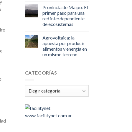
 y
Provincia de Maipo: El
o
primer paso para una
red interdependiente
de ecosistemas
dre
Agrovoltaica: la
apuesta por producir
alimentos y energía en
ue
un mismo terreno
CATEGORÍAS
o
Categorías
www.facilitynet.com.ar
dad