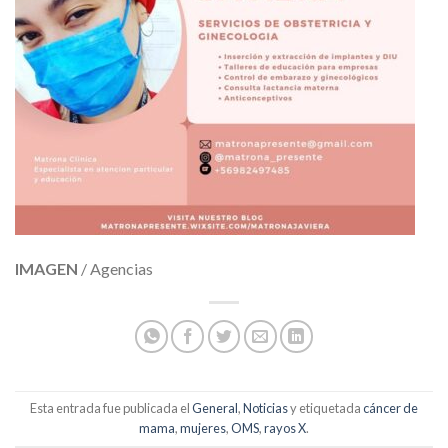
IMAGEN
/ Agencias
Esta entrada fue publicada el
General
,
Noticias
y etiquetada
cáncer de
mama
,
mujeres
,
OMS
,
rayos X
.