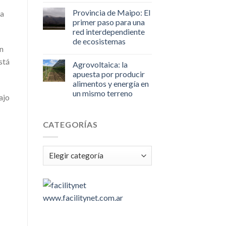
Provincia de Maipo: El
na
primer paso para una
red interdependiente
de ecosistemas
un
stá
Agrovoltaica: la
apuesta por producir
alimentos y energía en
un mismo terreno
ajo
CATEGORÍAS
Categorías
www.facilitynet.com.ar