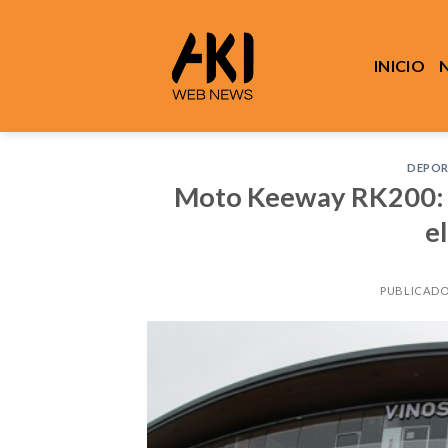
Saltar
al
contenido
INICIO
DEPOR
Moto Keeway RK200: e
e
PUBLICADO