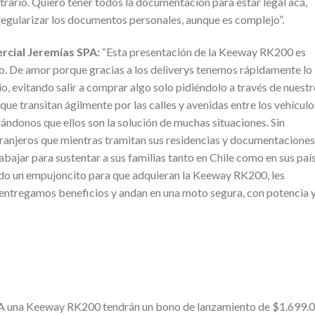
ntrario. Quiero tener todos la documentación para estar legal acá,
 regularizar los documentos personales, aunque es complejo”.
rcial Jeremías SPA:
“Esta presentación de la Keeway RK200 es
o. De amor porque gracias a los deliverys tenemos rápidamente lo
io, evitando salir a comprar algo solo pidiéndolo a través de nuest
ue transitan ágilmente por las calles y avenidas entre los vehículo
ándonos que ellos son la solución de muchas situaciones. Sin
tranjeros que mientras tramitan sus residencias y documentaciones
rabajar para sustentar a sus familias tanto en Chile como en sus paí
ndo un empujoncito para que adquieran la Keeway RK200, les
ntregamos beneficios y andan en una moto segura, con potencia 
A una Keeway RK200 tendrán un bono de lanzamiento de $1.699.