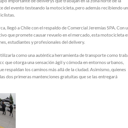
po importante de deliverys que trabajan en la zona norte de la
e del evento testeando la motocicleta, pero además recibiendo u
clistas.
a, llegó a Chile con el respaldo de Comercial Jeremías SPA. Con 
tivo que promete causar revuelo en el mercado, esta motocicleta e
es, estudiantes y profesionales del delivery.
utilizarla como una auténtica herramienta de transporte como trab
00cc que otorga una sensación ágil y cómoda en entornos urbanos,
e respaldan los caminos más allá de la ciudad. Asimismo, quienes
 las dos primeras mantenciones gratuitas que se las entregará