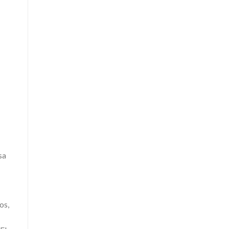
sa
os,