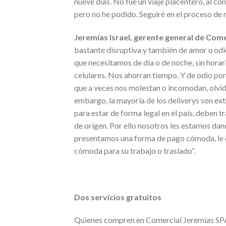
nueve días. No fue un viaje placentero, al co
pero no he podido. Seguiré en el proceso de
Jeremías Israel, gerente general de Come
bastante disruptiva y también de amor u odi
que necesitamos de día o de noche, sin horar
celulares. Nos ahorran tiempo. Y de odio porq
que a veces nos molestan o incomodan, olvid
embargo, la mayoría de los deliverys son ex
para estar de forma legal en el país, deben t
de origen. Por ello nosotros les estamos da
presentamos una forma de pago cómoda, le e
cómoda para su trabajo o traslado”.
Dos servicios gratuitos
Quienes compren en Comercial Jeremías SP