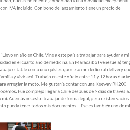
ciudad, buen rendimiento, comodidad y una movilidad excepcional. 
con IVA incluido. Con bono de lanzamiento tiene un precio de
“Llevo un año en Chile. Vine a este país a trabajar para ayudar a mi
ersidad en el cuarto año de medicina. En Maracaibo (Venezuela) ten
trabajo estable como uno quisiera, por eso me dedico al delivery qu
familia y vivir acá. Trabajo en este oficio entre 11 y 12 horas diaria
a para arreglar la moto. Me gustaría contar con una Keeway RK200
ocemos. Fue complejo llegar a Chile después de 9 días de travesía.
a mí. Además necesito trabajar de forma legal, pero existen vacíos
ronto pueda tener todos mis documentos… Ese es también uno de mi