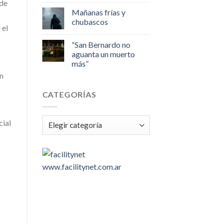
 de
Mañanas frías y
chubascos
 el
“San Bernardo no
aguanta un muerto
más”
n
CATEGORÍAS
Categorías
cial
www.facilitynet.com.ar