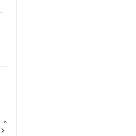
ás
 los