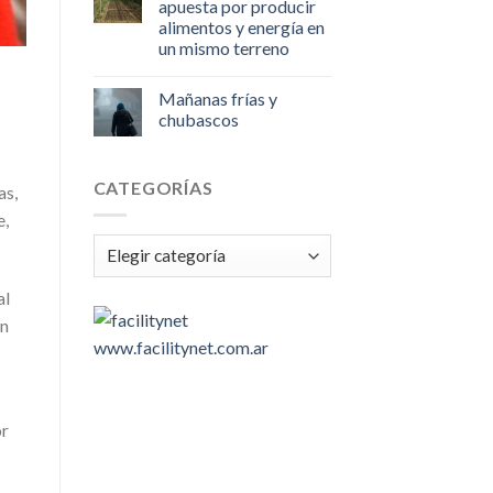
apuesta por producir
alimentos y energía en
un mismo terreno
Mañanas frías y
chubascos
CATEGORÍAS
as,
e,
Categorías
al
en
www.facilitynet.com.ar
or