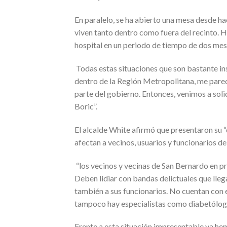
En paralelo, se ha abierto una mesa desde h
viven tanto dentro como fuera del recinto. H
hospital en un periodo de tiempo de dos mes
Todas estas situaciones que son bastante ins
dentro de la Región Metropolitana, me pare
parte del gobierno. Entonces, venimos a soli
Boric”.
El alcalde White afirmó que presentaron su 
afectan a vecinos, usuarios y funcionarios de
“los vecinos y vecinas de San Bernardo en p
Deben lidiar con bandas delictuales que llega
también a sus funcionarios. No cuentan con e
tampoco hay especialistas como diabetólog
Frente a esta situación impresentable ya he