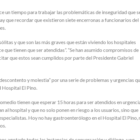
ace un tiempo para trabajar las problemáticas de inseguridad que s
ay que recordar que existieron siete encerronas a funcionarios del
es.
ólitas y que son las más graves que están viviendo los hospitales
ce que tienen que ser atendidas”. “Se han asumido compromisos de
citar que estos sean cumplidos por parte del Presidente Gabriel
“descontento y molestia” por una serie de problemas y urgencias q
l Hospital El Pino.
romedio tienen que esperar 15 horas para ser atendidos en urgenci
n al hospital y que no solo ponen en riesgo a los usuarios, sino que
specialistas. Hoy no hay gastroenterólogo en el Hospital El Pino, 
os.
mos agotado todas las instancias de conversación y diálogo, y no