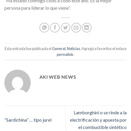
“Ha estado conmigo codo a codo este año. Es la mejor
persona para liderar lo que viene”.
Esta entrada fue publicada el
General
,
Noticias
. Agregá a favoritos el enlace
permalink
.
AKI WEB NEWS
Lamborghini o se rinde a la
“Sardichina” … tipo jurel
electrificación y apuesta por
el combustible sintético