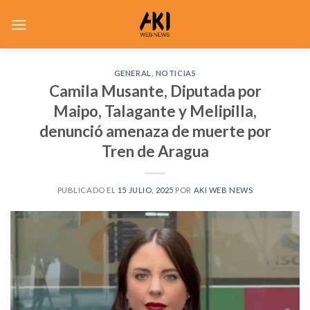
Saltar
al
contenido
GENERAL
,
NOTICIAS
Camila Musante, Diputada por
Maipo, Talagante y Melipilla,
denunció amenaza de muerte por
Tren de Aragua
PUBLICADO EL
15 JULIO, 2025
POR
AKI WEB NEWS