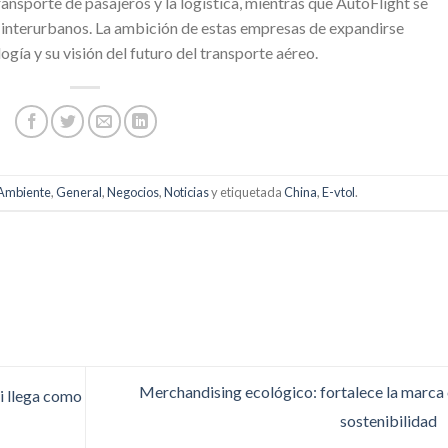
nsporte de pasajeros y la logística, mientras que AutoFlight se
s interurbanos. La ambición de estas empresas de expandirse
ogía y su visión del futuro del transporte aéreo.
Ambiente
,
General
,
Negocios
,
Noticias
y etiquetada
China
,
E-vtol
.
Merchandising ecológico: fortalece la marca
i llega como
sostenibilidad