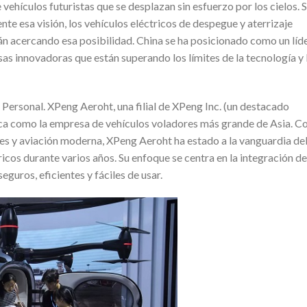
ehículos futuristas que se desplazan sin esfuerzo por los cielos. S
te esa visión, los vehículos eléctricos de despegue y aterrizaje
stán acercando esa posibilidad. China se ha posicionado como un líd
as innovadoras que están superando los límites de la tecnología y 
ersonal. XPeng Aeroht, una filial de XPeng Inc. (un destacado
taca como la empresa de vehículos voladores más grande de Asia. C
tes y aviación moderna, XPeng Aeroht ha estado a la vanguardia de
icos durante varios años. Su enfoque se centra en la integración de
guros, eficientes y fáciles de usar.