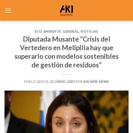
Saltar
al
contenido
ECO AMBIENTE
,
GENERAL
,
NOTICIAS
Diputada Musante “Crisis del
Vertedero en Melipilla hay que
superarlo con modelos sostenibles
de gestión de residuos”
PUBLICADO EL
21 JUNIO, 2025
POR
AKI WEB NEWS