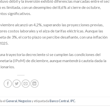
uvo débil y la inversión exhibió diferencias marcadas entre el sec
 es limitada, con un desempleo del 8,6% al cierre de octubre,
tos significativos.
noviembre alcanzó un 4,2%, superando las proyecciones previas,
es costos laborales y el alza de tarifas eléctricas. Aunque las
eta de 3%, el corto plazo se percibe desafiante, con una inflación
2025.
na trayectoria decreciente si se cumplen las condiciones del
onetaria (IPoM) de diciembre, aunque mantendrá cautela dada la
ionarios.
da el
General
,
Negocios
y etiquetada
Banco Central
,
IPC
.