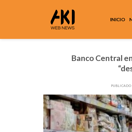
Saltar
al
contenido
INICIO
Banco Central en
“de
PUBLICADO