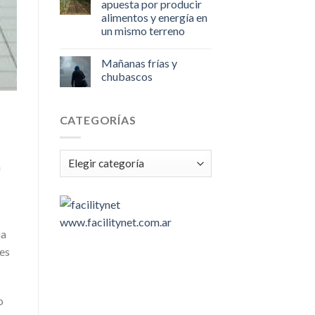
apuesta por producir
alimentos y energía en
un mismo terreno
Mañanas frías y
chubascos
CATEGORÍAS
Categorías
a
www.facilitynet.com.ar
ia
res
o