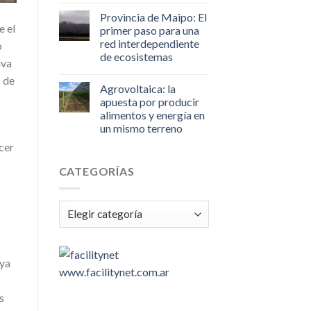
Provincia de Maipo: El
e el
primer paso para una
red interdependiente
o
de ecosistemas
iva
 de
Agrovoltaica: la
apuesta por producir
alimentos y energía en
un mismo terreno
ecer
CATEGORÍAS
Categorías
 ya
www.facilitynet.com.ar
s