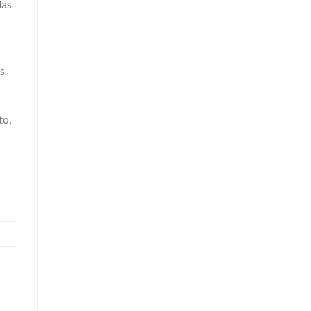
das
as
to,