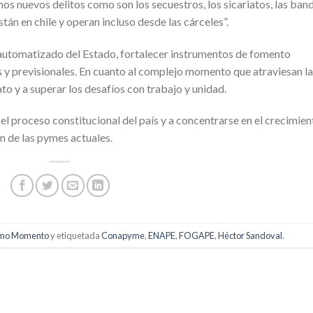
mos nuevos delitos como son los secuestros, los sicariatos, las ban
tán en chile y operan incluso desde las cárceles”.
automatizado del Estado, fortalecer instrumentos de fomento
s y previsionales. En cuanto al complejo momento que atraviesan l
to y a superar los desafíos con trabajo y unidad.
l proceso constitucional del país y a concentrarse en el crecimien
ón de las pymes actuales.
imo Momento
y etiquetada
Conapyme
,
ENAPE
,
FOGAPE
,
Héctor Sandoval
.