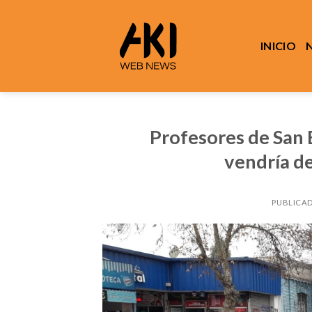
Saltar
al
contenido
INICIO
Profesores de San B
vendría de
PUBLICA