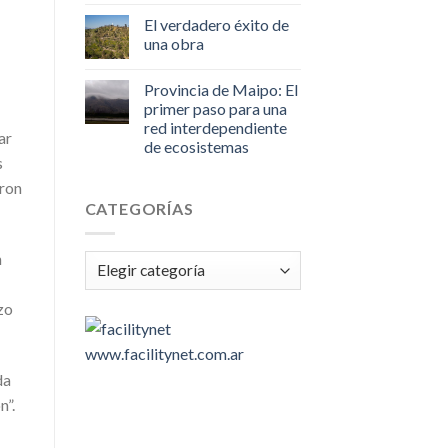
El verdadero éxito de
una obra
Provincia de Maipo: El
primer paso para una
red interdependiente
ar
de ecosistemas
s
aron
CATEGORÍAS
n
Categorías
zo
www.facilitynet.com.ar
da
n”.