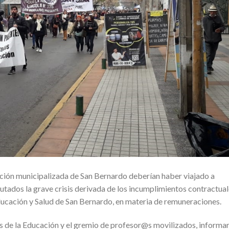
ción municipalizada de San Bernardo deberían haber viajado a
utados la grave crisis derivada de los incumplimientos contractua
ucación y Salud de San Bernardo, en materia de remuneraciones.
s de la Educación y el gremio de profesor@s movilizados, informa