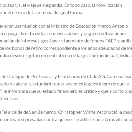
putad@s, el viaje se suspendía. En todo caso, la movilización
 por el centro de la comuna de igual forma.
stuvieron una reunión con el Ministro de Educación Marco Antonio
ra el pago directo de las remuneraciones y pago de cotizaciones
onación de intereses, gestionar el aumento de fondos FAEP y agiliz
 de los bonos de retiro correspondiente a los años adeudados de lo
vendrá desde el gobierno central y no de la gestión municipal”, indic
 del Colegio de Profesoras y Profesores de Chile AG, Comunal Sa
tado de alerta, y estudiará tomar acciones legales luego de que la
le informara que su estado financiero es crítico y que a corto pla
Colectivos.
e “el alcalde de San Bernardo, Christopher White, reconoció la deu
uentos ni represalias contra quienes se adhirieron a la movilizació